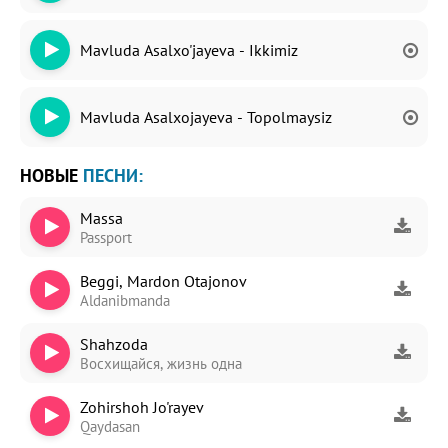
Mavluda Asalxo'jayeva - Ikkimiz
Mavluda Asalxojayeva - Topolmaysiz
НОВЫЕ
ПЕСНИ:
Massa
Passport
Beggi, Mardon Otajonov
Aldanibmanda
Shahzoda
Восхищайся, жизнь одна
Zohirshoh Jo'rayev
Qaydasan