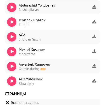
Abdurashid Yo'ldoshev
Rashk qilasan
Jenisbek Piyazov
Jim-jim
AGA
Shordan Galdik
Mexroj Xusanov
Meguzarad
Anvarbek Xamroyev
Galmin during
Aziz Yuldashev
Bitta o'pay
СТРАНИЦЫ
Главная страница