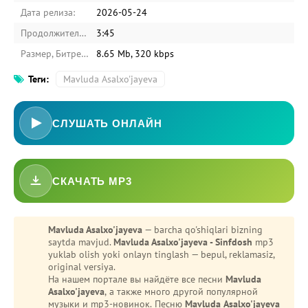
Дата релиза:
2026-05-24
Продолжительность:
3:45
Размер, Битрейт:
8.65 Mb, 320 kbps
Теги:
Mavluda Asalxo'jayeva
СЛУШАТЬ ОНЛАЙН
СКАЧАТЬ MP3
-
Bezori
Oshiq edim
Mavluda Asalxo'jayeva
— barcha qo'shiqlari bizning
saytda mavjud.
Mavluda Asalxo'jayeva - Sinfdosh
mp3
yuklab olish yoki onlayn tinglash — bepul, reklamasiz,
original versiya.
На нашем портале вы найдёте все песни
Mavluda
Asalxo'jayeva
, а также много другой популярной
музыки и mp3-новинок. Песню
Mavluda Asalxo'jayeva