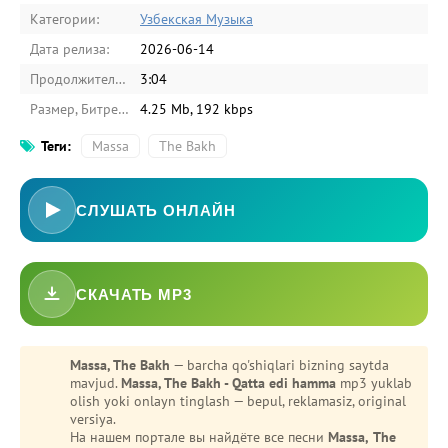
Категории:
Узбекская Музыка
Дата релиза:
2026-06-14
Продолжительность:
3:04
Размер, Битрейт:
4.25 Mb, 192 kbps
Теги:
Massa
The Bakh
СЛУШАТЬ ОНЛАЙН
СКАЧАТЬ MP3
Massa, The Bakh
— barcha qo'shiqlari bizning saytda
mavjud.
Massa, The Bakh - Qatta edi hamma
mp3 yuklab
olish yoki onlayn tinglash — bepul, reklamasiz, original
versiya.
На нашем портале вы найдёте все песни
Massa, The