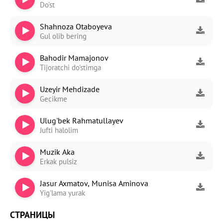
Do'st
Shahnoza Otaboyeva
Gul olib bering
Bahodir Mamajonov
Tijoratchi do'stimga
Uzeyir Mehdizade
Gecikme
Ulug'bek Rahmatullayev
Jufti halolim
Muzik Aka
Erkak pulsiz
Jasur Axmatov, Munisa Aminova
Yig'lama yurak
СТРАНИЦЫ