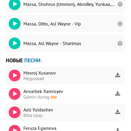
Massa, Shohrux (Ummon), AbroBey, Yunkaa, JAVA, Doxx
Massa, Ditto, Asl Wayne - Vip
Massa, Asl Wayne - Shartmas
НОВЫЕ
ПЕСНИ:
Mexroj Xusanov
Meguzarad
Anvarbek Xamroyev
Galmin during
Aziz Yuldashev
Bitta o'pay
Feruza Egamova