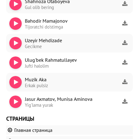
Shahnoza Otaboyeva
Gul olib bering
Bahodir Mamajonov
Tijoratchi do'stimga
Uzeyir Mehdizade
Gecikme
Ulug'bek Rahmatullayev
Jufti halolim
Muzik Aka
Erkak pulsiz
Jasur Axmatov, Munisa Aminova
Yig'lama yurak
СТРАНИЦЫ
Главная страница