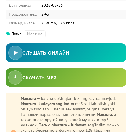
Дата релиза:
2026-05-25
Продолжительность:
2:43
Размер, Битрейт:
2.58 Mb, 128 kbps
Теги:
Manzura
СЛУШАТЬ ОНЛАЙН
СКАЧАТЬ MP3
Manzura
— barcha qo'shiqlari bizning saytda mavjud.
Manzura - Judayam sog'indim
mp3 yuklab olish yoki
onlayn tinglash — bepul, reklamasiz, original versiya.
На нашем портале вы найдёте все песни
Manzura
, а
также много другой популярной музыки и mp3-
новинок. Песню
Manzura - Judayam sog'indim
можно
скачать бесплатно в формате mp3 128 kbps или