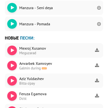
Manzura - Seni deya
Manzura - Pomada
НОВЫЕ
ПЕСНИ:
Mexroj Xusanov
Meguzarad
Anvarbek Xamroyev
Galmin during
Aziz Yuldashev
Bitta o'pay
Feruza Egamova
Do'st