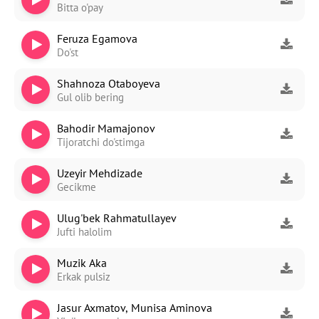
Bitta o'pay
Feruza Egamova
Do'st
Shahnoza Otaboyeva
Gul olib bering
Bahodir Mamajonov
Tijoratchi do'stimga
Uzeyir Mehdizade
Gecikme
Ulug'bek Rahmatullayev
Jufti halolim
Muzik Aka
Erkak pulsiz
Jasur Axmatov, Munisa Aminova