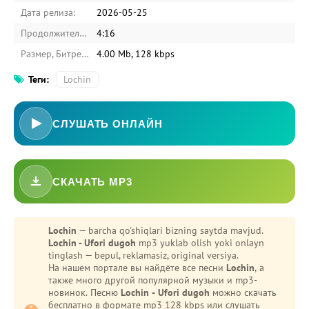
Дата релиза:
2026-05-25
Продолжительность:
4:16
Размер, Битрейт:
4.00 Mb, 128 kbps
Теги:
Lochin
СЛУШАТЬ ОНЛАЙН
СКАЧАТЬ MP3
Lochin
— barcha qo'shiqlari bizning saytda mavjud.
Lochin - Ufori dugoh
mp3 yuklab olish yoki onlayn
tinglash — bepul, reklamasiz, original versiya.
На нашем портале вы найдёте все песни
Lochin
, а
также много другой популярной музыки и mp3-
новинок. Песню
Lochin - Ufori dugoh
можно скачать
бесплатно в формате mp3 128 kbps или слушать