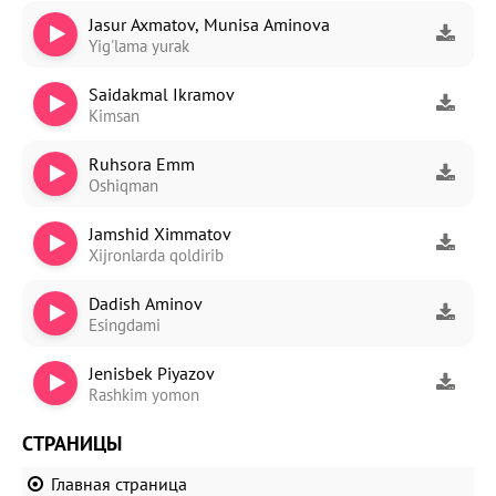
Jasur Axmatov, Munisa Aminova
Yig'lama yurak
Saidakmal Ikramov
Kimsan
Ruhsora Emm
Oshiqman
Jamshid Ximmatov
Xijronlarda qoldirib
Dadish Aminov
Esingdami
Jenisbek Piyazov
Rashkim yomon
СТРАНИЦЫ
Главная страница