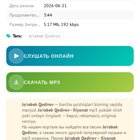
Дата релиза:
2026-06-21
Продолжительность:
3:44
Размер, Битрейт:
5.17 Mb, 192 kbps
Теги:
Jo'rabek Qodirov
СЛУШАТЬ ОНЛАЙН
СКАЧАТЬ MP3
Jo'rabek Qodirov
— barcha qo'shiqlari bizning saytda
mavjud.
Jo'rabek Qodirov - Xiyonat
mp3 yuklab olish
yoki onlayn tinglash — bepul, reklamasiz, original
versiya.
На нашем портале вы найдёте все песни
Jo'rabek
Qodirov
, а также много другой популярной музыки и
mp3-новинок. Песню
Jo'rabek Qodirov - Xiyonat