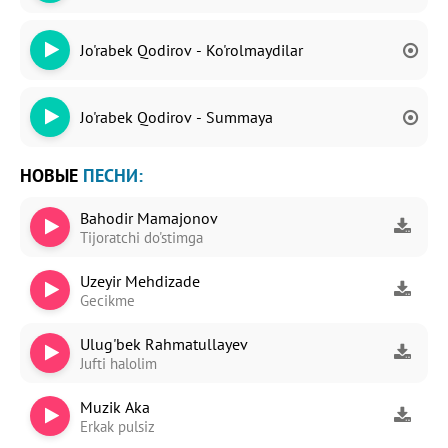
Jo'rabek Qodirov - Ko'rolmaydilar
Jo'rabek Qodirov - Summaya
НОВЫЕ
ПЕСНИ:
Bahodir Mamajonov
Tijoratchi do'stimga
Uzeyir Mehdizade
Gecikme
Ulug'bek Rahmatullayev
Jufti halolim
Muzik Aka
Erkak pulsiz