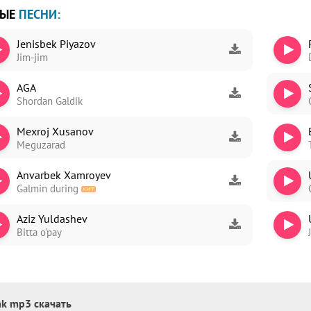
ВЫЕ
ПЕСНИ:
Jenisbek Piyazov
Jim-jim
ori
AGA
dim
Shordan Galdik
Mexroj Xusanov
Meguzarad
Anvarbek Xamroyev
Galmin during
Aziz Yuldashev
Bitta o'pay
ak mp3 скачать