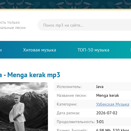
есть только
нальные песни
и
Хитовая музыка
ТОП-50 музыка
a - Menga kerak mp3
Исполнитель:
Java
Название песни:
Menga kerak
Категории:
Узбекская Музыка
Дата релиза:
2026-07-02
Продолжительность:
3:01
Размер, Битрейт:
6.98 Mb, 320 kbps