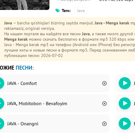
Теги:
Java
Java
— barcha qo'shiqlari bizning saytda mavjud.
Java - Menga kerak
mp
reklamasiz, original versiya.
На нашем портале вы найдёте все песни
Java
, а также много друго
Menga kerak
можно скачать бесплатно в формате mp3 320 kbps или слуша
Java - Menga kerak mp3 на телефон (Android или iPhone) без регис
лучшие хиты и новые песни в формате mp3. Перед скачиванием лю
публикации песни: 2026-07-02
ХОЖИЕ
ПЕСНИ:
JAVA - Comfort
JAVA, Mobitobon - Bevafoyim
JAVA - Onangni