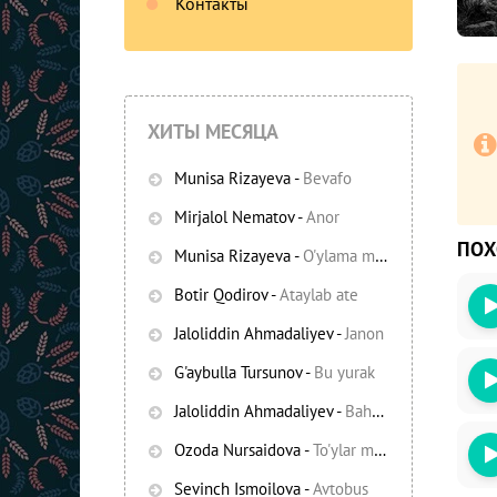
Контакты
ХИТЫ МЕСЯЦА
Munisa Rizayeva
-
Bevafo
Mirjalol Nematov
-
Anor
ПО
Munisa Rizayeva
-
O'ylama mani
-
Bezori
Botir Qodirov
-
Ataylab ate
Oshiq edim
Jaloliddin Ahmadaliyev
-
Janon
G'aybulla Tursunov
-
Bu yurak
Jaloliddin Ahmadaliyev
-
Bahor yomg'irlari
Ozoda Nursaidova
-
To'ylar muborak
Sevinch Ismoilova
-
Avtobus