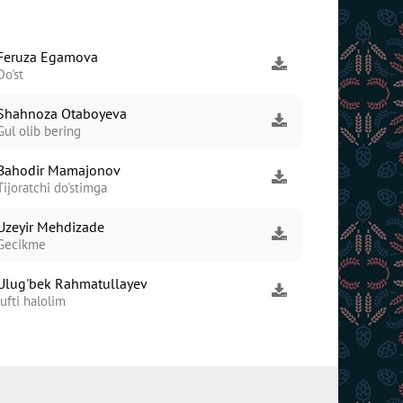
Feruza Egamova
Do'st
Shahnoza Otaboyeva
Gul olib bering
Bahodir Mamajonov
Tijoratchi do'stimga
Uzeyir Mehdizade
Gecikme
Ulug'bek Rahmatullayev
Jufti halolim