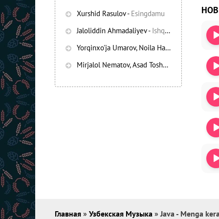
НО
Xurshid Rasulov
-
Esingdamu
Jaloliddin Ahmadaliyev
-
Ishqning chayqov bozorida
Yorqinxo'ja Umarov, Noila Habibullayeva
-
Bez
Mirjalol Nematov, Asad Toshpo’latov
-
Oshiq e
Главная
»
Узбекская Музыка
» Java - Menga ker