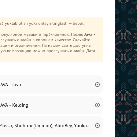
3 yuklab olish yoki onlayn tinglash — bepul,
й популярной музыки и mp3-новинок. Песню
Java -
ть онлайн в хорошем качестве. Скачайте
трации и ограничений. На нашем сайте доступны
бую композицию можно прослушать онлайн. Дата
JAVA - Java
JAVA - Kelding
Massa, Shohrux (Ummon), AbroBey, Yunkaa, JAVA, Doxxim - Freest