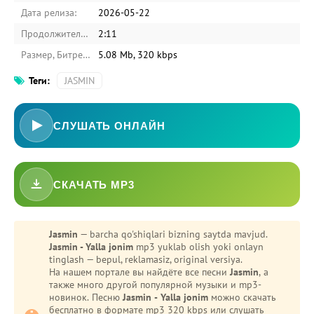
Дата релиза:
2026-05-22
Продолжительность:
2:11
Размер, Битрейт:
5.08 Mb, 320 kbps
Теги:
JASMIN
СЛУШАТЬ ОНЛАЙН
СКАЧАТЬ MP3
Jasmin
— barcha qo'shiqlari bizning saytda mavjud.
Jasmin - Yalla jonim
mp3 yuklab olish yoki onlayn
tinglash — bepul, reklamasiz, original versiya.
На нашем портале вы найдёте все песни
Jasmin
, а
также много другой популярной музыки и mp3-
новинок. Песню
Jasmin - Yalla jonim
можно скачать
бесплатно в формате mp3 320 kbps или слушать