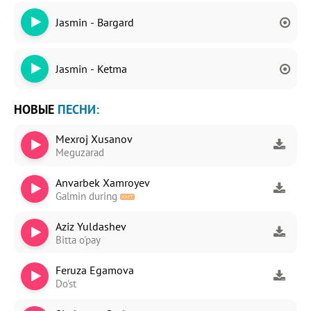
Jasmin - Bargard
Jasmin - Ketma
НОВЫЕ
ПЕСНИ:
Mexroj Xusanov
Meguzarad
Anvarbek Xamroyev
Galmin during
Aziz Yuldashev
Bitta o'pay
Feruza Egamova
Do'st