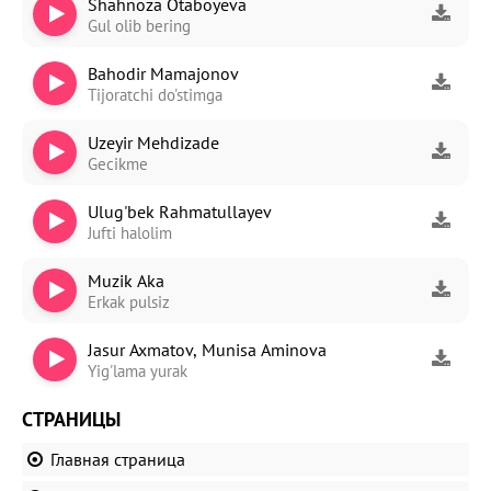
Shahnoza Otaboyeva
Gul olib bering
Bahodir Mamajonov
Tijoratchi do'stimga
Uzeyir Mehdizade
Gecikme
Ulug'bek Rahmatullayev
Jufti halolim
Muzik Aka
Erkak pulsiz
Jasur Axmatov, Munisa Aminova
Yig'lama yurak
СТРАНИЦЫ
Главная страница