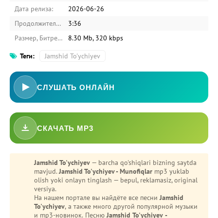
Дата релиза:
2026-06-26
Продолжительность:
3:36
Размер, Битрейт:
8.30 Mb, 320 kbps
Теги:
Jamshid To'ychiyev
СЛУШАТЬ ОНЛАЙН
СКАЧАТЬ MP3
-
Bezori
Oshiq edim
Jamshid To'ychiyev
— barcha qo'shiqlari bizning saytda
mavjud.
Jamshid To'ychiyev - Munofiqlar
mp3 yuklab
olish yoki onlayn tinglash — bepul, reklamasiz, original
versiya.
На нашем портале вы найдёте все песни
Jamshid
To'ychiyev
, а также много другой популярной музыки
и mp3-новинок. Песню
Jamshid To'ychiyev -