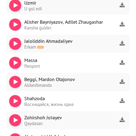
Uzmir
U gul edi
Alisher Bayniyazov, Adilet Zhaugashar
Kansha gulder
Jaloliddin Ahmadaliyev
Erkam
Massa
Passport
Beggi, Mardon Otajonov
Aldanibmanda
Shahzoda
Восхищайся, жизнь одна
Zohirshoh Jo'rayev
Qaydasan