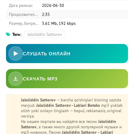
Дата релиза:
2026-06-30
Продолжительность:
2:35
Размер, Битрейт:
3.61 Mb, 192 kbps
Теги:
Jaloliddin Sattorov
СЛУШАТЬ ОНЛАЙН
СКАЧАТЬ MP3
-
Bezori
Oshiq edim
Jaloliddin Sattorov
— barcha qo'shiqlari bizning saytda
mavjud.
Jaloliddin Sattorov - Lablari Boteks
mp3 yuklab
olish yoki onlayn tinglash — bepul, reklamasiz, original
versiya.
На нашем портале вы найдёте все песни
Jaloliddin
Sattorov
, а также много другой популярной музыки и
mp3-новинок. Песню
Jaloliddin Sattorov - Lablari