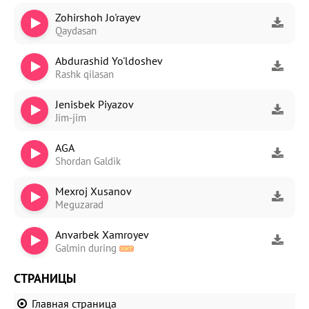
Zohirshoh Jo'rayev
Qaydasan
Abdurashid Yo'ldoshev
Rashk qilasan
Jenisbek Piyazov
Jim-jim
AGA
Shordan Galdik
Mexroj Xusanov
Meguzarad
Anvarbek Xamroyev
Galmin during
СТРАНИЦЫ
Главная страница