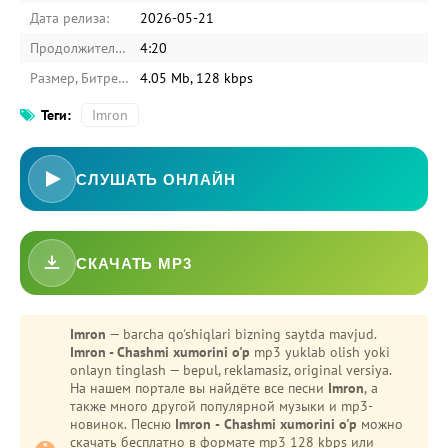
Дата релиза:
2026-05-21
Продолжительность:
4:20
Размер, Битрейт:
4.05 Mb, 128 kbps
Теги:
Imron
СЛУШАТЬ ОНЛАЙН
СКАЧАТЬ MP3
-
Bezori
Oshiq edim
Imron
— barcha qo'shiqlari bizning saytda mavjud.
Imron - Chashmi xumorini o'p
mp3 yuklab olish yoki
onlayn tinglash — bepul, reklamasiz, original versiya.
На нашем портале вы найдёте все песни
Imron
, а
также много другой популярной музыки и mp3-
новинок. Песню
Imron - Chashmi xumorini o'p
можно
скачать бесплатно в формате mp3 128 kbps или