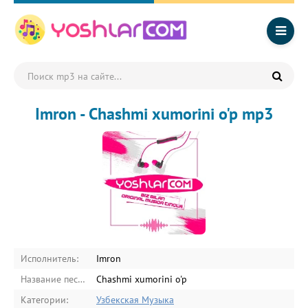
Imron - Chashmi xumorini o'p mp3
Исполнитель:
Imron
Название песни:
Chashmi xumorini o'p
Категории:
Узбекская Музыка