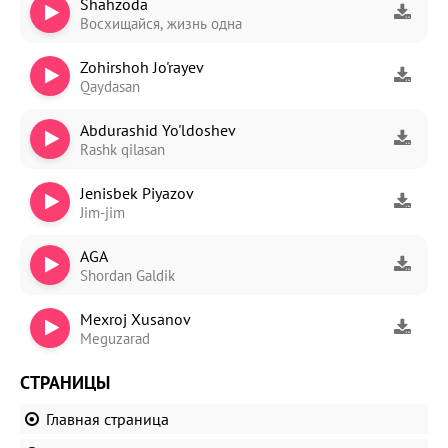
Shahzoda
Восхищайся, жизнь одна
Zohirshoh Jo'rayev
Qaydasan
Abdurashid Yo'ldoshev
Rashk qilasan
Jenisbek Piyazov
Jim-jim
AGA
Shordan Galdik
Mexroj Xusanov
Meguzarad
СТРАНИЦЫ
Главная страница