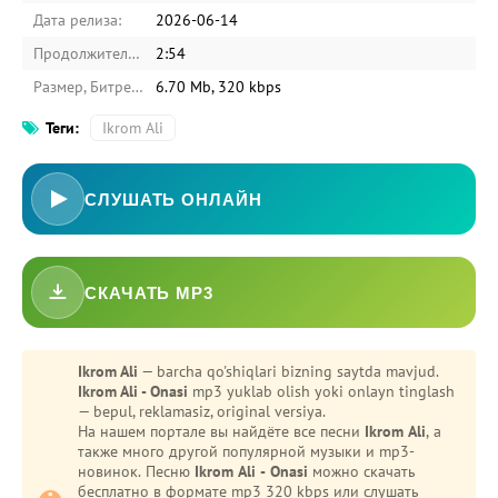
Дата релиза:
2026-06-14
Продолжительность:
2:54
Размер, Битрейт:
6.70 Mb, 320 kbps
Теги:
Ikrom Ali
СЛУШАТЬ ОНЛАЙН
СКАЧАТЬ MP3
-
Bezori
Oshiq edim
Ikrom Ali
— barcha qo'shiqlari bizning saytda mavjud.
Ikrom Ali - Onasi
mp3 yuklab olish yoki onlayn tinglash
— bepul, reklamasiz, original versiya.
На нашем портале вы найдёте все песни
Ikrom Ali
, а
также много другой популярной музыки и mp3-
новинок. Песню
Ikrom Ali - Onasi
можно скачать
бесплатно в формате mp3 320 kbps или слушать