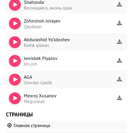
Shahzoda
Восхищайся, жизнь одна
Zohirshoh Jo'rayev
Qaydasan
Abdurashid Yo'ldoshev
Rashk qilasan
Jenisbek Piyazov
Jim-jim
AGA
Shordan Galdik
Mexroj Xusanov
Meguzarad
СТРАНИЦЫ
Главная страница