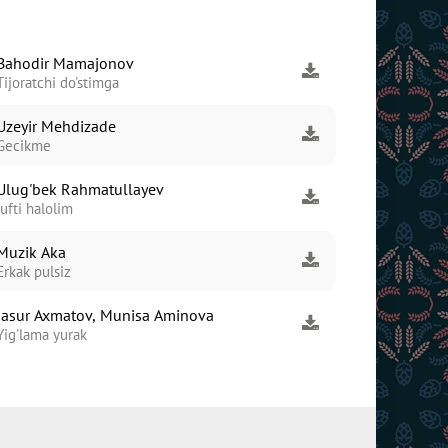
Bahodir Mamajonov
Tijoratchi do'stimga
Uzeyir Mehdizade
Gecikme
Ulug'bek Rahmatullayev
Jufti halolim
Muzik Aka
Erkak pulsiz
Jasur Axmatov, Munisa Aminova
Yig'lama yurak