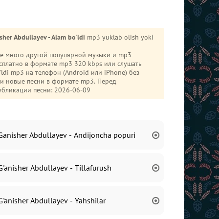
sher Abdullayev - Alam bo'ldi
mp3 yuklab olish yoki
кже много другой популярной музыки и mp3-
сплатно в формате mp3 320 kbps или слушать
 и новые песни в формате mp3. Перед
убликации песни: 2026-06-09
Ganisher Abdullayev - Andijoncha popuri
G'anisher Abdullayev - Tillafurush
G'anisher Abdullayev - Yahshilar