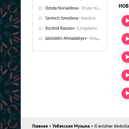
НО
Ozoda Nursaidova
-
To'ylar muborak
Sevinch Ismoilova
-
Avtobus
Xurshid Rasulov
-
Esingdamu
Jaloliddin Ahmadaliyev
-
Ishqning chayqov bozorida
Главная
»
Узбекская Музыка
» G'anisher Abdull