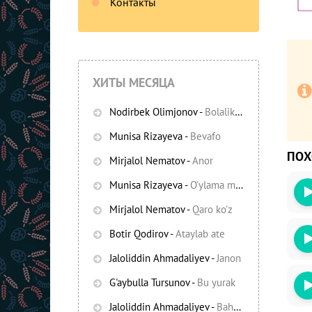
Контакты
ХИТЫ МЕСЯЦА
Nodirbek Olimjonov
-
Bolalikning ko'chalari
Munisa Rizayeva
-
Bevafo
ПО
Mirjalol Nematov
-
Anor
Munisa Rizayeva
-
O'ylama mani
Mirjalol Nematov
-
Qaro ko'z
Botir Qodirov
-
Ataylab ate
Jaloliddin Ahmadaliyev
-
Janon
G'aybulla Tursunov
-
Bu yurak
Jaloliddin Ahmadaliyev
-
Bahor yomg'irlari