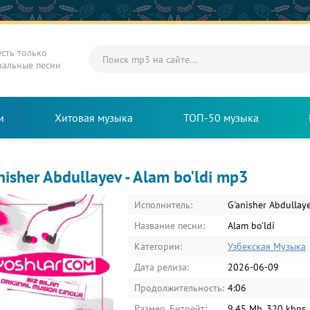
есть только
нальные песни
и
Хитовая музыка
ТОП-50 музыка
nisher Abdullayev - Alam bo'ldi mp3
Исполнитель:
G'anisher Abdullay
Название песни:
Alam bo'ldi
Категории:
Узбекская Музыка
Дата релиза:
2026-06-09
Продолжительность:
4:06
Размер, Битрейт:
9.45 Mb, 320 kbps