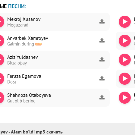
ВЫЕ
ПЕСНИ:
Mexroj Xusanov
Meguzarad
Anvarbek Xamroyev
Galmin during
Aziz Yuldashev
Bitta o'pay
Feruza Egamova
Do'st
Shahnoza Otaboyeva
Gul olib bering
ayev - Alam bo'ldi mp3 скачать