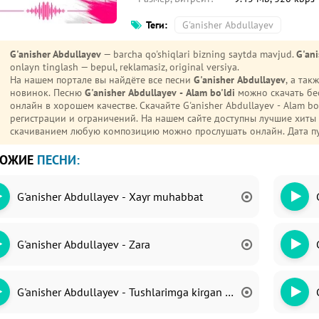
Теги:
G'anisher Abdullayev
G'anisher Abdullayev
— barcha qo'shiqlari bizning saytda mavjud.
G'ani
onlayn tinglash — bepul, reklamasiz, original versiya.
На нашем портале вы найдёте все песни
G'anisher Abdullayev
, а та
новинок. Песню
G'anisher Abdullayev - Alam bo'ldi
можно скачать бе
онлайн в хорошем качестве. Скачайте G'anisher Abdullayev - Alam bo'ldi mp3 на телефон (Android или iPhone) без
регистрации и ограничений. На нашем сайте доступны лучшие хиты
скачиванием любую композицию можно прослушать онлайн. Дата п
ХОЖИЕ
ПЕСНИ:
G'anisher Abdullayev - Xayr muhabbat
G'anisher Abdullayev - Zara
G'anisher Abdullayev - Tushlarimga kirgan qiz