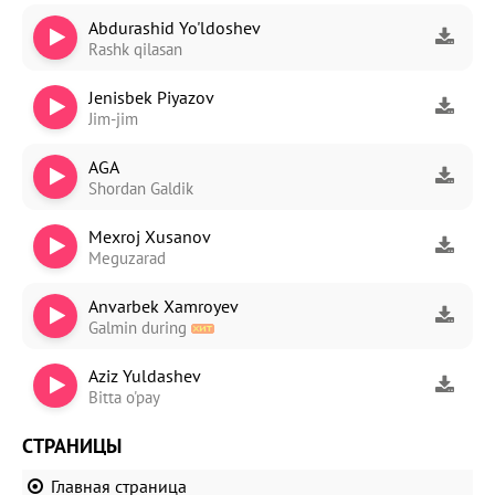
Abdurashid Yo'ldoshev
Rashk qilasan
Jenisbek Piyazov
Jim-jim
AGA
Shordan Galdik
Mexroj Xusanov
Meguzarad
Anvarbek Xamroyev
Galmin during
Aziz Yuldashev
Bitta o'pay
СТРАНИЦЫ
Главная страница