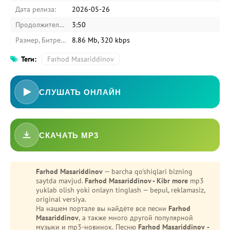
Дата релиза:
2026-05-26
Продолжительность:
3:50
Размер, Битрейт:
8.86 Mb, 320 kbps
Теги:
Farhod Masariddinov
СЛУШАТЬ ОНЛАЙН
СКАЧАТЬ MP3
-
Bezori
Oshiq edim
Farhod Masariddinov
— barcha qo'shiqlari bizning
saytda mavjud.
Farhod Masariddinov - Kibr more
mp3
yuklab olish yoki onlayn tinglash — bepul, reklamasiz,
original versiya.
На нашем портале вы найдёте все песни
Farhod
Masariddinov
, а также много другой популярной
музыки и mp3-новинок. Песню
Farhod Masariddinov -