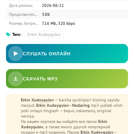
Дата релиза:
2026-06-11
Продолжительность:
3:06
Размер, Битрейт:
7.16 Mb, 320 kbps
Теги:
Erkin Xudoyqulov
СЛУШАТЬ ОНЛАЙН
СКАЧАТЬ MP3
Erkin Xudoyqulov
— barcha qo'shiqlari bizning saytda
mavjud.
Erkin Xudoyqulov - Nozlaring
mp3 yuklab olish
yoki onlayn tinglash — bepul, reklamasiz, original
versiya.
На нашем портале вы найдёте все песни
Erkin
Xudoyqulov
, а также много другой популярной
музыки и mp3-новинок. Песню
Erkin Xudoyqulov -