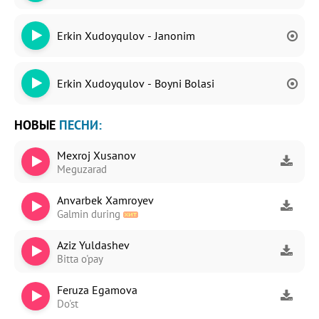
Erkin Xudoyqulov - Janonim
Erkin Xudoyqulov - Boyni Bolasi
НОВЫЕ
ПЕСНИ:
Mexroj Xusanov
Meguzarad
Anvarbek Xamroyev
Galmin during
Aziz Yuldashev
Bitta o'pay
Feruza Egamova
Do'st