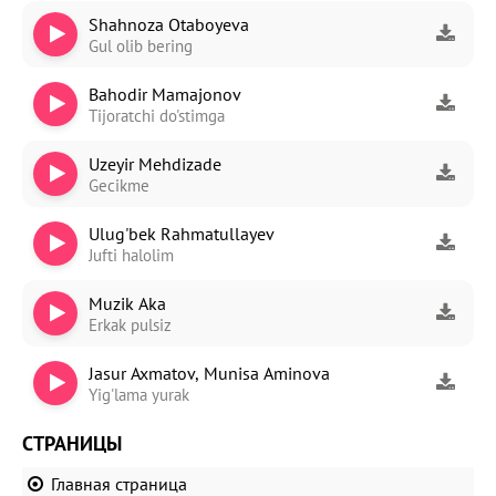
Shahnoza Otaboyeva
Gul olib bering
Bahodir Mamajonov
Tijoratchi do'stimga
Uzeyir Mehdizade
Gecikme
Ulug'bek Rahmatullayev
Jufti halolim
Muzik Aka
Erkak pulsiz
Jasur Axmatov, Munisa Aminova
Yig'lama yurak
СТРАНИЦЫ
Главная страница