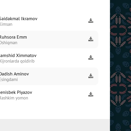
Saidakmal Ikramov
Kimsan
Ruhsora Emm
Oshiqman
Jamshid Ximmatov
Xijronlarda qoldirib
Dadish Aminov
Esingdami
Jenisbek Piyazov
Rashkim yomon