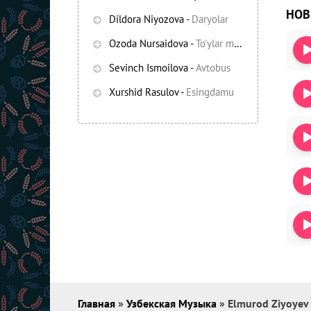
НО
Dildora Niyozova
-
Daryolar
Ozoda Nursaidova
-
To'ylar muborak
Sevinch Ismoilova
-
Avtobus
Xurshid Rasulov
-
Esingdamu
Главная
»
Узбекская Музыка
» Elmurod Ziyoyev