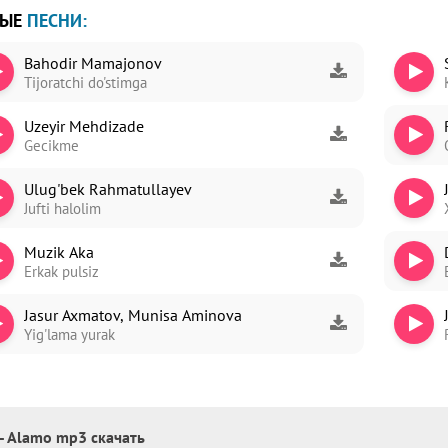
ВЫЕ
ПЕСНИ:
Bahodir Mamajonov
Tijoratchi do'stimga
Uzeyir Mehdizade
Gecikme
Ulug'bek Rahmatullayev
Jufti halolim
Muzik Aka
Erkak pulsiz
Jasur Axmatov, Munisa Aminova
Yig'lama yurak
 - Alamo mp3 скачать