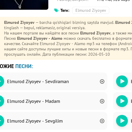
Теги:
Elmurod Ziyoyev
Elmurod Ziyoyev
— barcha qo'shiqlari bizning saytda mavjud.
Elmurod 
tinglash — bepul, reklamasiz, original versiya.
На нашем портале вы найдёте все песни
Elmurod Ziyoyev
, а также 
Песню
Elmurod Ziyoyev - Alamo
можно скачать бесплатно в формате
качестве. Скачайте Elmurod Ziyoyev - Alamo mp3 на телефон (Android или iPhone) без регистрации и ограничений. На
нашем сайте доступны лучшие хиты и новые песни в формате mp3
прослушать онлайн. Дата публикации песни: 2026-05-10
ХОЖИЕ
ПЕСНИ:
Elmurod Ziyoyev - Sevdiraman
Elmurod Ziyoyev - Madam
Elmurod Ziyoyev - Sevgilim