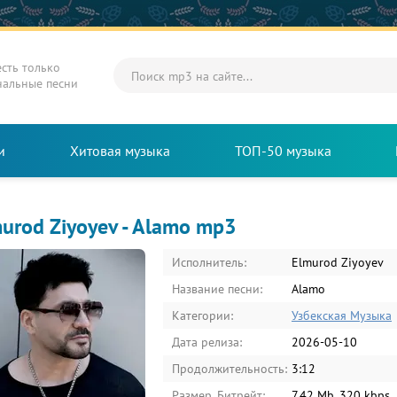
есть только
нальные песни
и
Хитовая музыка
ТОП-50 музыка
urod Ziyoyev - Alamo mp3
Исполнитель:
Elmurod Ziyoyev
Название песни:
Alamo
Категории:
Узбекская Музыка
Дата релиза:
2026-05-10
Продолжительность:
3:12
Размер, Битрейт:
7.42 Mb, 320 kbps