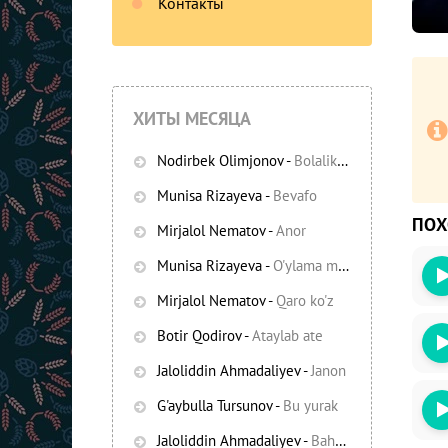
Контакты
ХИТЫ МЕСЯЦА
Nodirbek Olimjonov
-
Bolalikning ko'chalari
Munisa Rizayeva
-
Bevafo
ПО
Mirjalol Nematov
-
Anor
Munisa Rizayeva
-
O'ylama mani
Mirjalol Nematov
-
Qaro ko'z
Botir Qodirov
-
Ataylab ate
Jaloliddin Ahmadaliyev
-
Janon
G'aybulla Tursunov
-
Bu yurak
Jaloliddin Ahmadaliyev
-
Bahor yomg'irlari