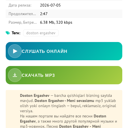
Дата релиза:
2026-07-05
Продолжительность:
2:47
Размер, Битрейт:
6.38 Mb, 320 kbps
Теги:
doston ergashev
СЛУШАТЬ ОНЛАЙН
СКАЧАТЬ MP3
Doston Ergashev
— barcha qo'shiqlari bizning saytda
mavjud.
Doston Ergashev - Meni sevasizmu
mp3 yuklab
olish yoki onlayn tinglash — bepul, reklamasiz, original
versiya.
На нашем портале вы найдёте все песни
Doston
Ergashev
, а также много другой популярной музыки и
mp3-новинок. Песню
Doston Ergashev - Meni