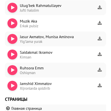
Ulug'bek Rahmatullayev
Jufti halolim
Muzik Aka
Erkak pulsiz
Jasur Axmatov, Munisa Aminova
Yig'lama yurak
Saidakmal Ikramov
Kimsan
Ruhsora Emm
Oshiqman
Jamshid Ximmatov
Xijronlarda qoldirib
СТРАНИЦЫ
Главная страница