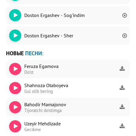
Doston Ergashev - Sog'indim
Doston Ergashev - Sher
НОВЫЕ
ПЕСНИ:
Feruza Egamova
Do'st
Shahnoza Otaboyeva
Gul olib bering
Bahodir Mamajonov
Tijoratchi do'stimga
Uzeyir Mehdizade
Gecikme