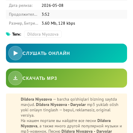
Дата релиза:
2026-05-08
Продолжительность:
3:52
Размер, Битрейт:
3.60 Mb, 128 kbps
Теги:
Dildora Niyozova
СЛУШАТЬ ОНЛАЙН
СКАЧАТЬ MP3
-
Bezori
Oshiq edim
Dildora Niyozova
— barcha qo'shiqlari bizning saytda
mavjud.
Dildora Niyozova - Daryolar
mp3 yuklab olish
yoki onlayn tinglash — bepul, reklamasiz, original
versiya.
На нашем портале вы найдёте все песни
Dildora
Niyozova
, а также много другой популярной музыки и
mp3-новинок. Песню
Dildora Niyozova - Daryolar