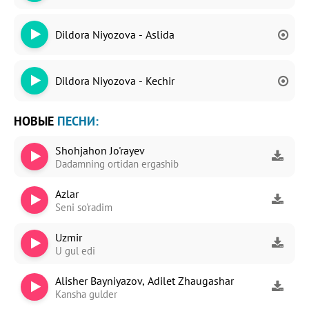
Dildora Niyozova - Aslida
Dildora Niyozova - Kechir
НОВЫЕ
ПЕСНИ:
Shohjahon Jo'rayev
Dadamning ortidan ergashib
Azlar
Seni so'radim
Uzmir
U gul edi
Alisher Bayniyazov, Adilet Zhaugashar
Kansha gulder