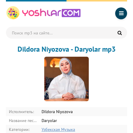
Dildora Niyozova - Daryolar mp3
Исполнитель:
Dildora Niyozova
Название песни:
Daryolar
Категории:
Узбекская Музыка