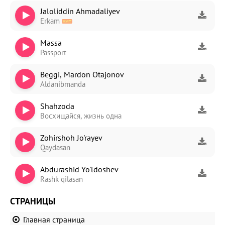
Jaloliddin Ahmadaliyev
Erkam
Massa
Passport
Beggi, Mardon Otajonov
Aldanibmanda
Shahzoda
Восхищайся, жизнь одна
Zohirshoh Jo'rayev
Qaydasan
Abdurashid Yo'ldoshev
Rashk qilasan
СТРАНИЦЫ
Главная страница