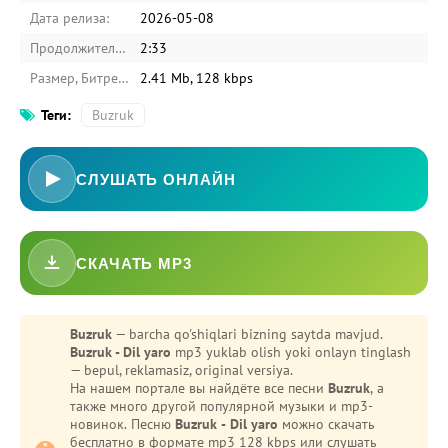
Дата релиза:
2026-05-08
Продолжительность:
2:33
Размер, Битрейт:
2.41 Mb, 128 kbps
Теги:
Buzruk
СЛУШАТЬ ОНЛАЙН
СКАЧАТЬ MP3
Buzruk
— barcha qo'shiqlari bizning saytda mavjud.
Buzruk - Dil yaro
mp3 yuklab olish yoki onlayn tinglash
— bepul, reklamasiz, original versiya.
На нашем портале вы найдёте все песни
Buzruk
, а
также много другой популярной музыки и mp3-
новинок. Песню
Buzruk - Dil yaro
можно скачать
бесплатно в формате mp3 128 kbps или слушать