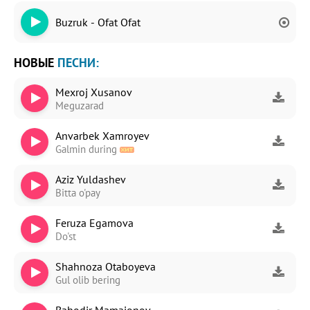
Buzruk - Ofat Ofat
НОВЫЕ
ПЕСНИ:
Mexroj Xusanov
Meguzarad
Anvarbek Xamroyev
Galmin during
Aziz Yuldashev
Bitta o'pay
Feruza Egamova
Do'st
Shahnoza Otaboyeva
Gul olib bering
Bahodir Mamajonov