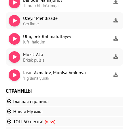
Tijoratchi do'stimga
Uzeyir Mehdizade
Gecikme
Ulug'bek Rahmatullayev
Jufti halolim
Muzik Aka
Erkak pulsiz
Jasur Axmatov, Munisa Aminova
Yig'lama yurak
СТРАНИЦЫ
Главная страница
Новая Музыка
ТОП-50 песни!
(new)