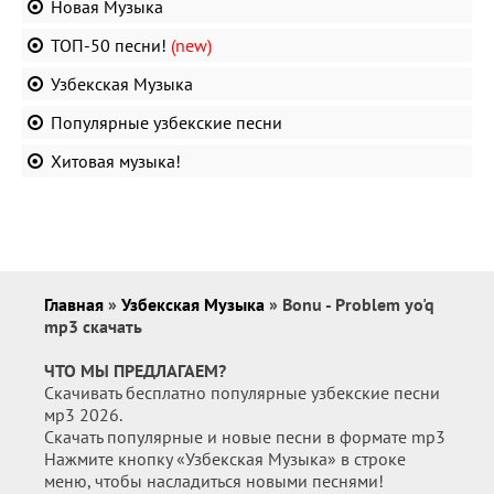
Новая Музыка
ТОП-50 песни!
(new)
Узбекская Музыка
Популярные узбекские песни
Хитовая музыка!
Главная
»
Узбекская Музыка
» Bonu - Problem yo'q
mp3 скачать
ЧТО МЫ ПРЕДЛАГАЕМ?
Скачивать бесплатно популярные узбекские песни
мр3 2026.
Скачать популярные и новые песни в формате mp3
Нажмите кнопку «Узбекская Музыка» в строке
меню, чтобы насладиться новыми песнями!