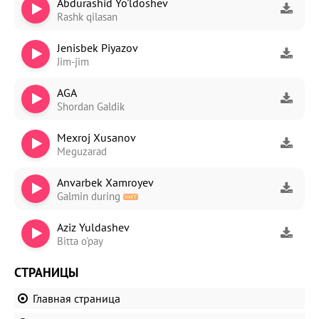
Abdurashid Yo'ldoshev
Rashk qilasan
Jenisbek Piyazov
Jim-jim
AGA
Shordan Galdik
Mexroj Xusanov
Meguzarad
Anvarbek Xamroyev
Galmin during
Aziz Yuldashev
Bitta o'pay
СТРАНИЦЫ
Главная страница