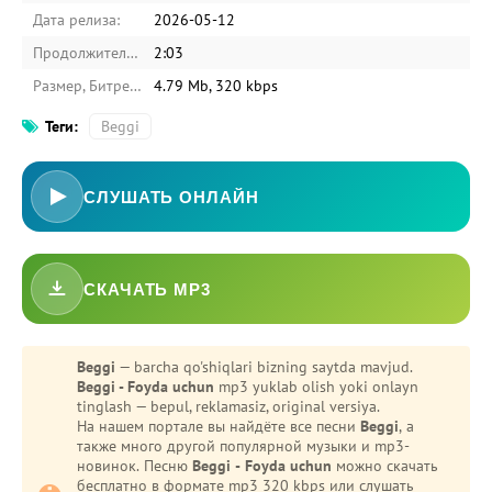
Дата релиза:
2026-05-12
Продолжительность:
2:03
Размер, Битрейт:
4.79 Mb, 320 kbps
Теги:
Beggi
СЛУШАТЬ ОНЛАЙН
СКАЧАТЬ MP3
-
Bezori
Oshiq edim
Beggi
— barcha qo'shiqlari bizning saytda mavjud.
Beggi - Foyda uchun
mp3 yuklab olish yoki onlayn
tinglash — bepul, reklamasiz, original versiya.
На нашем портале вы найдёте все песни
Beggi
, а
также много другой популярной музыки и mp3-
новинок. Песню
Beggi - Foyda uchun
можно скачать
бесплатно в формате mp3 320 kbps или слушать