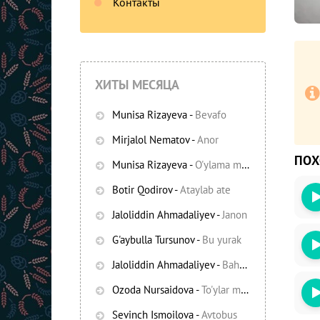
Контакты
ХИТЫ МЕСЯЦА
Munisa Rizayeva
-
Bevafo
Mirjalol Nematov
-
Anor
ПО
Munisa Rizayeva
-
O'ylama mani
-
Bezori
Botir Qodirov
-
Ataylab ate
Oshiq edim
Jaloliddin Ahmadaliyev
-
Janon
G'aybulla Tursunov
-
Bu yurak
Jaloliddin Ahmadaliyev
-
Bahor yomg'irlari
Ozoda Nursaidova
-
To'ylar muborak
Sevinch Ismoilova
-
Avtobus