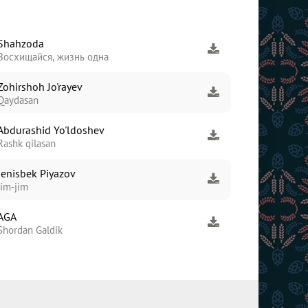
Shahzoda
Восхищайся, жизнь одна
Zohirshoh Jo'rayev
Qaydasan
Abdurashid Yo'ldoshev
Rashk qilasan
Jenisbek Piyazov
Jim-jim
AGA
Shordan Galdik