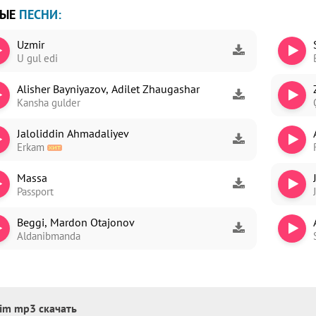
ВЫЕ
ПЕСНИ:
Uzmir
U gul edi
ori
Alisher Bayniyazov, Adilet Zhaugashar
dim
Kansha gulder
Jaloliddin Ahmadaliyev
Erkam
Massa
Passport
Beggi, Mardon Otajonov
Aldanibmanda
nim mp3 скачать