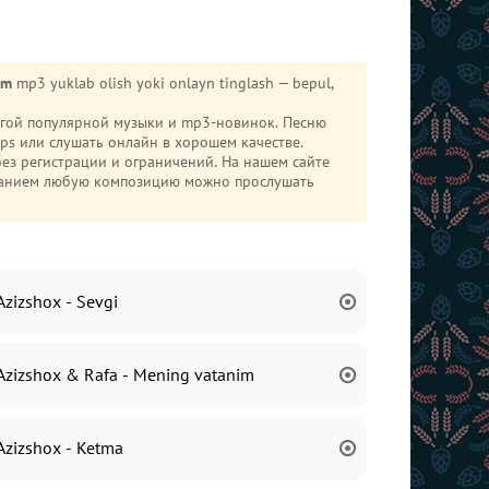
im
mp3 yuklab olish yoki onlayn tinglash — bepul,
ругой популярной музыки и mp3-новинок. Песню
s или слушать онлайн в хорошем качестве.
без регистрации и ограничений. На нашем сайте
иванием любую композицию можно прослушать
Azizshox - Sevgi
Azizshox & Rafa - Mening vatanim
Azizshox - Ketma