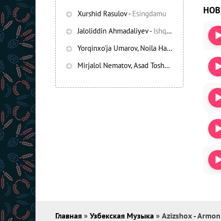
НО
Xurshid Rasulov
-
Esingdamu
Jaloliddin Ahmadaliyev
-
Ishqning chayqov bozorida
Yorqinxo'ja Umarov, Noila Habibullayeva
-
Bez
Mirjalol Nematov, Asad Toshpo’latov
-
Oshiq e
Главная
»
Узбекская Музыка
» Azizshox - Armo