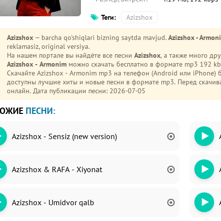
Теги:
Azizshox
Azizshox
— barcha qo'shiqlari bizning saytda mavjud.
Azizshox - Armon
reklamasiz, original versiya.
На нашем портале вы найдёте все песни
Azizshox
, а также много д
Azizshox - Armonim
можно скачать бесплатно в формате mp3 192 kbp
Скачайте Azizshox - Armonim mp3 на телефон (Android или iPhone) 
доступны лучшие хиты и новые песни в формате mp3. Перед скач
онлайн. Дата публикации песни: 2026-07-05
ХОЖИЕ
ПЕСНИ:
Azizshox - Sensiz (new version)
Azizshox & RAFA - Xiyonat
Azizshox - Umidvor qalb