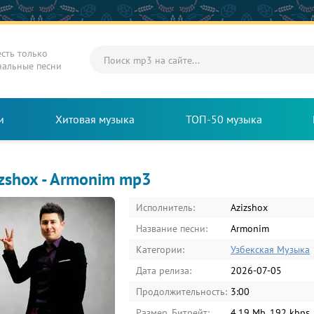
есть только
нальные песни
и
Хитовая музыка
ТОП-50 музыка
zshox - Armonim mp3
Исполнитель:
Azizshox
Название песни:
Armonim
Категории:
Узбекская Музыка
Дата релиза:
2026-07-05
Продолжительность:
3:00
Размер, Битрейт:
4.19 Mb, 192 kbps