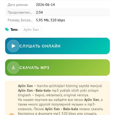
Дата релиза:
2026-06-14
Продолжительность:
2:34
Размер, Битрейт:
5.95 Mb, 320 kbps
Теги:
Aylin Xan
СЛУШАТЬ ОНЛАЙН
СКАЧАТЬ MP3
-
Bezori
Oshiq edim
Aylin Xan
— barcha qo'shiqlari bizning saytda mavjud.
Aylin Xan - Balo-balo
mp3 yuklab olish yoki onlayn
tinglash — bepul, reklamasiz, original versiya.
На нашем портале вы найдёте все песни
Aylin Xan
, а
также много другой популярной музыки и mp3-
новинок. Песню
Aylin Xan - Balo-balo
можно скачать
бесплатно в формате mp3 320 kbps или слушать