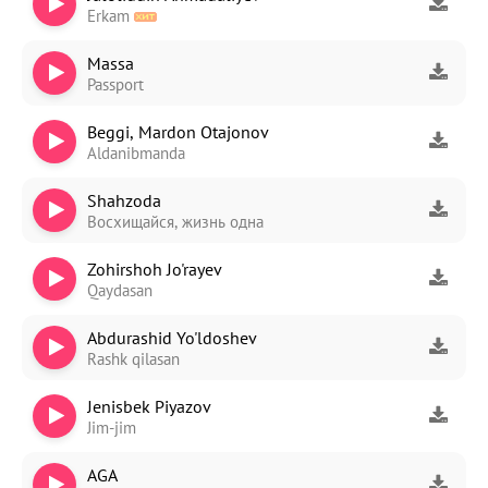
Erkam
Massa
Passport
Beggi, Mardon Otajonov
Aldanibmanda
Shahzoda
Восхищайся, жизнь одна
Zohirshoh Jo'rayev
Qaydasan
Abdurashid Yo'ldoshev
Rashk qilasan
Jenisbek Piyazov
Jim-jim
AGA