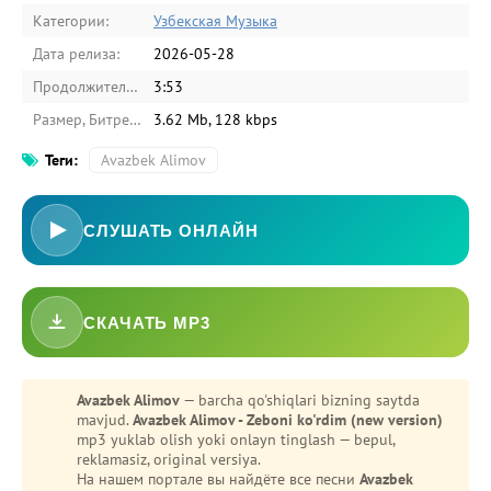
Категории:
Узбекская Музыка
Дата релиза:
2026-05-28
Продолжительность:
3:53
Размер, Битрейт:
3.62 Mb, 128 kbps
Теги:
Avazbek Alimov
СЛУШАТЬ ОНЛАЙН
СКАЧАТЬ MP3
Avazbek Alimov
— barcha qo'shiqlari bizning saytda
mavjud.
Avazbek Alimov - Zeboni ko'rdim (new version)
mp3 yuklab olish yoki onlayn tinglash — bepul,
reklamasiz, original versiya.
На нашем портале вы найдёте все песни
Avazbek