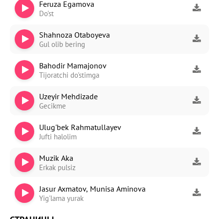
Feruza Egamova
Do'st
Shahnoza Otaboyeva
Gul olib bering
Bahodir Mamajonov
Tijoratchi do'stimga
Uzeyir Mehdizade
Gecikme
Ulug'bek Rahmatullayev
Jufti halolim
Muzik Aka
Erkak pulsiz
Jasur Axmatov, Munisa Aminova
Yig'lama yurak