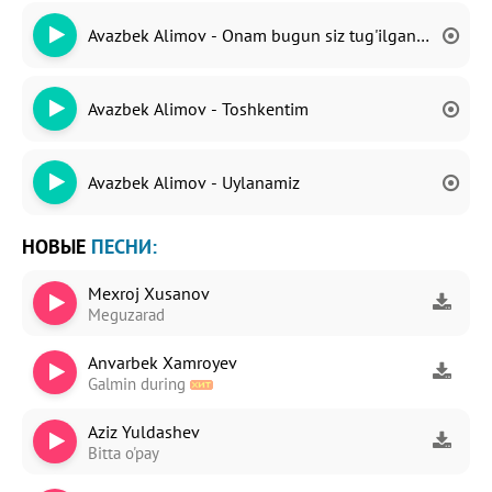
Avazbek Alimov - Onam bugun siz tug'ilgan kun
Avazbek Alimov - Toshkentim
Avazbek Alimov - Uylanamiz
НОВЫЕ
ПЕСНИ:
Mexroj Xusanov
Meguzarad
Anvarbek Xamroyev
Galmin during
Aziz Yuldashev
Bitta o'pay