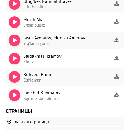
Ulug'bek Rahmatullayev
Jufti halolim
Muzik Aka
Erkak pulsiz
Jasur Axmatov, Munisa Aminova
Yig'lama yurak
Saidakmal Ikramov
Kimsan
Ruhsora Emm
Oshiqman
Jamshid Ximmatov
Xijronlarda qoldirib
СТРАНИЦЫ
Главная страница