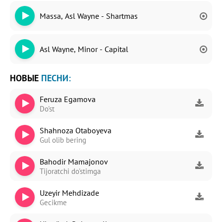
Massa, Asl Wayne - Shartmas
Asl Wayne, Minor - Capital
НОВЫЕ
ПЕСНИ:
Feruza Egamova
Do'st
Shahnoza Otaboyeva
Gul olib bering
Bahodir Mamajonov
Tijoratchi do'stimga
Uzeyir Mehdizade
Gecikme