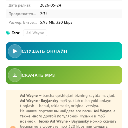
Дата релиза:
2026-05-24
Продолжительность:
2:34
Размер, Битрейт:
5.95 Mb, 320 kbps
Теги:
Asl Wayne
СЛУШАТЬ ОНЛАЙН
СКАЧАТЬ MP3
Asl Wayne
— barcha qo'shiqlari bizning saytda mavjud.
Asl Wayne - Bayjansky
mp3 yuklab olish yoki onlayn
tinglash — bepul, reklamasiz, original versiya.
На нашем портале вы найдёте все песни
Asl Wayne
, а
также много другой популярной музыки и mp3-
новинок. Песню
Asl Wayne - Bayjansky
можно скачать
бесплатно в формате mp3 320 kbps или слушать