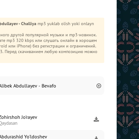
bdullayev - Challiya
mp3 yuklab olish yoki onlayn
 много другой популярной музыки и mp3-новинок.
ате mp3 320 kbps или слушать онлайн в хорошем
mp3. Перед скачиванием любую композицию можно
Alibek Abdullayev - Bevafo
Zohirshoh Jo'rayev
Qaydasan
Abdurashid Yo'ldoshev