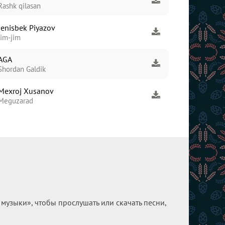
Rashk qilasan
Jenisbek Piyazov
Jim-jim
AGA
Shordan Galdik
Mexroj Xusanov
Meguzarad
узыки», чтобы прослушать или скачать песни,