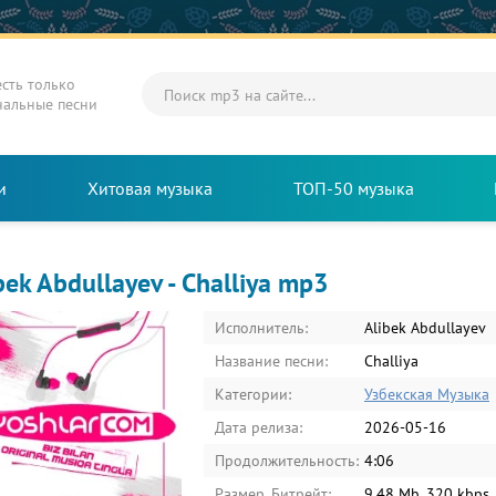
есть только
нальные песни
и
Хитовая музыка
ТОП-50 музыка
bek Abdullayev - Challiya mp3
Исполнитель:
Alibek Abdullayev
Название песни:
Challiya
Категории:
Узбекская Музыка
Дата релиза:
2026-05-16
Продолжительность:
4:06
Размер, Битрейт:
9.48 Mb, 320 kbps