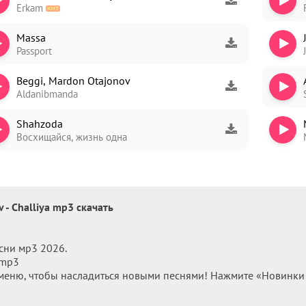
Erkam
Massa
Passport
ori
Beggi, Mardon Otajonov
dim
Aldanibmanda
Shahzoda
Восхищайся, жизнь одна
v - Challiya mp3 скачать
сни мр3 2026.
 mp3
меню, чтобы насладиться новыми песнями! Нажмите «Новинки м