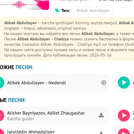
Теги:
Alibek Abdullayev
Alibek Abdullayev
— barcha qo'shiqlari bizning saytda mavjud.
Alibek A
tinglash — bepul, reklamasiz, original versiya.
На нашем портале вы найдёте все песни
Alibek Abdullayev
, а также
Песню
Alibek Abdullayev - Challiya
можно скачать бесплатно в форм
качестве. Скачайте Alibek Abdullayev - Challiya mp3 на телефон (Android или iPhone) без регистрации и ограничений.
На нашем сайте доступны лучшие хиты и новые песни в формате 
прослушать онлайн. Дата публикации песни: 2026-05-16
ХОЖИЕ
ПЕСНИ:
Alibek Abdullayev - Nedendi
ВЫЕ
ПЕСНИ:
Alisher Bayniyazov, Adilet Zhaugashar
Kansha gulder
Jaloliddin Ahmadaliyev