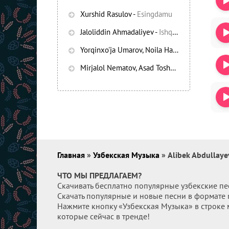
Xurshid Rasulov
-
Esingdamu
Jaloliddin Ahmadaliyev
-
Ishqning chayqov bozorida
Yorqinxo'ja Umarov, Noila Habibullayeva
-
Bez
Mirjalol Nematov, Asad Toshpo’latov
-
Oshiq e
Главная
»
Узбекская Музыка
» Alibek Abdullaye
ЧТО МЫ ПРЕДЛАГАЕМ?
Скачивать бесплатно популярные узбекские пе
Скачать популярные и новые песни в формате
Нажмите кнопку «Узбекская Музыка» в строке 
которые сейчас в тренде!