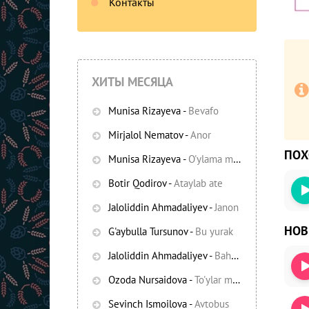
Контакты
ХИТЫ МЕСЯЦА
Munisa Rizayeva
-
Bevafo
Mirjalol Nematov
-
Anor
ПО
Munisa Rizayeva
-
O'ylama mani
-
Bezori
Botir Qodirov
-
Ataylab ate
Oshiq edim
Jaloliddin Ahmadaliyev
-
Janon
НО
G'aybulla Tursunov
-
Bu yurak
Jaloliddin Ahmadaliyev
-
Bahor yomg'irlari
Ozoda Nursaidova
-
To'ylar muborak
Sevinch Ismoilova
-
Avtobus