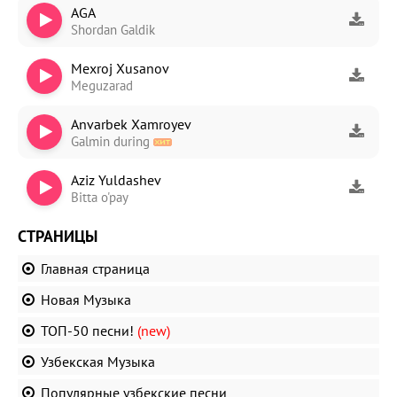
AGA
Shordan Galdik
Mexroj Xusanov
Meguzarad
Anvarbek Xamroyev
Galmin during
Aziz Yuldashev
Bitta o'pay
СТРАНИЦЫ
Главная страница
Новая Музыка
ТОП-50 песни!
(new)
Узбекская Музыка
Популярные узбекские песни