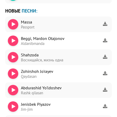
НОВЫЕ
ПЕСНИ:
Massa
Passport
Beggi, Mardon Otajonov
Aldanibmanda
Shahzoda
Восхищайся, жизнь одна
Zohirshoh Jo'rayev
Qaydasan
Abdurashid Yo'ldoshev
Rashk qilasan
Jenisbek Piyazov
Jim-jim