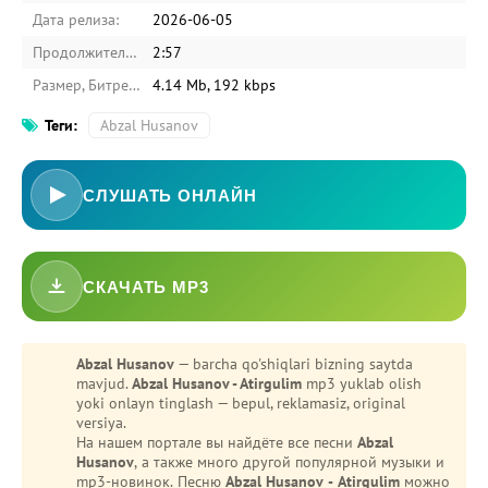
Дата релиза:
2026-06-05
Продолжительность:
2:57
Размер, Битрейт:
4.14 Mb, 192 kbps
Теги:
Abzal Husanov
СЛУШАТЬ ОНЛАЙН
СКАЧАТЬ MP3
-
Bezori
Oshiq edim
Abzal Husanov
— barcha qo'shiqlari bizning saytda
mavjud.
Abzal Husanov - Atirgulim
mp3 yuklab olish
yoki onlayn tinglash — bepul, reklamasiz, original
versiya.
На нашем портале вы найдёте все песни
Abzal
Husanov
, а также много другой популярной музыки и
mp3-новинок. Песню
Abzal Husanov - Atirgulim
можно