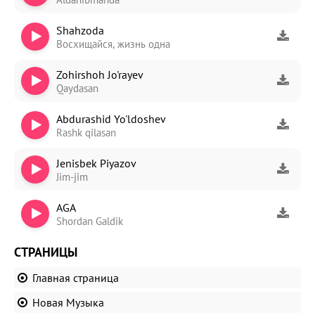
Shahzoda
Восхищайся, жизнь одна
Zohirshoh Jo'rayev
Qaydasan
Abdurashid Yo'ldoshev
Rashk qilasan
Jenisbek Piyazov
Jim-jim
AGA
Shordan Galdik
СТРАНИЦЫ
Главная страница
Новая Музыка