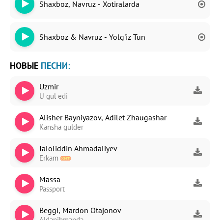
Shaxboz, Navruz - Xotiralarda
Shaxboz & Navruz - Yolg'iz Tun
НОВЫЕ
ПЕСНИ:
Uzmir
U gul edi
Alisher Bayniyazov, Adilet Zhaugashar
Kansha gulder
Jaloliddin Ahmadaliyev
Erkam
Massa
Passport
Beggi, Mardon Otajonov
Aldanibmanda