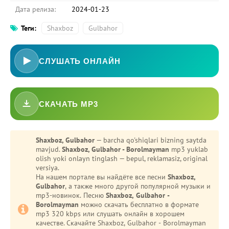
Дата релиза:
2024-01-23
Теги:
Shaxboz
Gulbahor
СЛУШАТЬ ОНЛАЙН
СКАЧАТЬ MP3
-
Bezori
Shaxboz, Gulbahor
— barcha qo'shiqlari bizning saytda
mavjud.
Shaxboz, Gulbahor - Borolmayman
mp3 yuklab
Oshiq edim
olish yoki onlayn tinglash — bepul, reklamasiz, original
versiya.
На нашем портале вы найдёте все песни
Shaxboz,
Gulbahor
, а также много другой популярной музыки и
mp3-новинок. Песню
Shaxboz, Gulbahor -
Borolmayman
можно скачать бесплатно в формате
mp3 320 kbps или слушать онлайн в хорошем
качестве. Скачайте Shaxboz, Gulbahor - Borolmayman