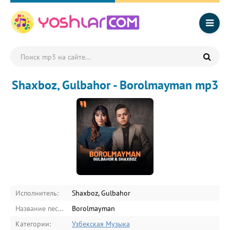
Shaxboz, Gulbahor - Borolmayman mp3
Исполнитель:
Shaxboz, Gulbahor
Название песни:
Borolmayman
Категории:
Узбекская Музыка