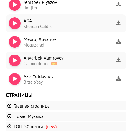
Jenisbek Piyazov
Jim-jim
AGA
Shordan Galdik
Mexroj Xusanov
Meguzarad
Anvarbek Xamroyev
Galmin during
Aziz Yuldashev
Bitta o'pay
СТРАНИЦЫ
Главная страница
Новая Музыка
ТОП-50 песни!
(new)