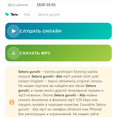
Дата релиза:
2020-10-01
Теги:
Alla
Setora guruhi
СЛУШАТЬ ОНЛАЙН
СКАЧАТЬ MP3
-
Bezori
Setora guruhi
— barcha qo'shiqlari bizning saytda
mavjud.
Setora guruhi - Alla
mp3 yuklab olish yoki
Oshiq edim
onlayn tinglash — bepul, reklamasiz, original versiya.
На нашем портале вы найдёте все песни
Setora
guruhi
, а также много другой популярной музыки и
mp3-новинок. Песню
Setora guruhi - Alla
можно
скачать бесплатно в формате mp3 320 kbps или
слушать онлайн в хорошем качестве. Скачайте Setora
guruhi - Alla mp3 на телефон (Android или iPhone)
без регистрации и ограничений. На нашем сайте