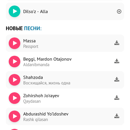
Dilso'z - Alla
НОВЫЕ
ПЕСНИ:
Massa
Passport
Beggi, Mardon Otajonov
Aldanibmanda
Shahzoda
Восхищайся, жизнь одна
Zohirshoh Jo'rayev
Qaydasan
Abdurashid Yo'ldoshev
Rashk qilasan