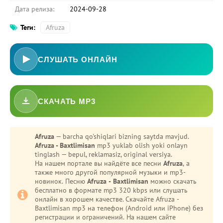
Дата релиза:
2024-09-28
Теги:
Afruza
СЛУШАТЬ ОНЛАЙН
СКАЧАТЬ MP3
-
Bezori
Afruza
— barcha qo'shiqlari bizning saytda mavjud.
Afruza - Baxtlimisan
mp3 yuklab olish yoki onlayn
Oshiq edim
tinglash — bepul, reklamasiz, original versiya.
На нашем портале вы найдёте все песни
Afruza
, а
также много другой популярной музыки и mp3-
новинок. Песню
Afruza - Baxtlimisan
можно скачать
бесплатно в формате mp3 320 kbps или слушать
онлайн в хорошем качестве. Скачайте Afruza -
Baxtlimisan mp3 на телефон (Android или iPhone) без
регистрации и ограничений. На нашем сайте