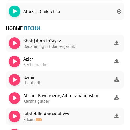
Afruza - Chiki chiki
НОВЫЕ
ПЕСНИ:
Shohjahon Jo'rayev
Dadamning ortidan ergashib
Azlar
Seni so'radim
Uzmir
U gul edi
Alisher Bayniyazov, Adilet Zhaugashar
Kansha gulder
Jaloliddin Ahmadaliyev
Erkam