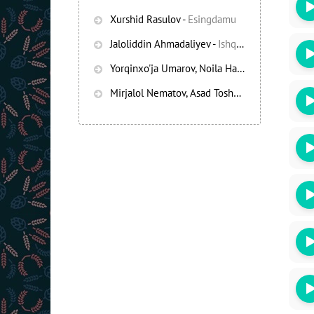
Xurshid Rasulov
-
Esingdamu
Jaloliddin Ahmadaliyev
-
Ishqning chayqov bozorida
Yorqinxo'ja Umarov, Noila Habibullayeva
-
Bez
Mirjalol Nematov, Asad Toshpo’latov
-
Oshiq e