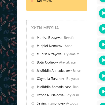
Контакты
ХИТЫ МЕСЯЦА
Munisa Rizayeva
-
Bevafo
Mirjalol Nematov
-
Anor
Munisa Rizayeva
-
O'ylama mani
-
Bezori
Botir Qodirov
-
Ataylab ate
Oshiq edim
Jaloliddin Ahmadaliyev
-
Janon
G'aybulla Tursunov
-
Bu yurak
Jaloliddin Ahmadaliyev
-
Bahor yomg'irlari
Ozoda Nursaidova
-
To'ylar muborak
Sevinch Ismoilova
-
Avtobus