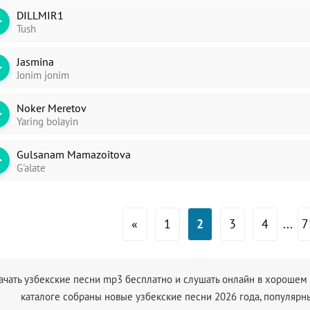
DILLMIR1
Tush
Jasmina
Jonim jonim
Noker Meretov
Yaring bolayin
Gulsanam Mamazoitova
G'alate
«
1
2
3
4
...
7
ачать узбекские песни mp3 бесплатно и слушать онлайн в хорошем к
каталоге собраны новые узбекские песни 2026 года, популяр