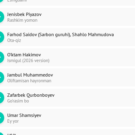
Jenisbek Piyazov
Rashkim yomon
Farhod Saidov (Sarbon guruhi), Shahlo Mahmudova
Ota-qiz
O'ktam Hakimov
Ismigul (2026 version)
Jambul Muhammedov
Oliftamisan hayronman
Zafarbek Qurbonboyev
Go'rasim bo
Umar Shamsiyev
Ey yor