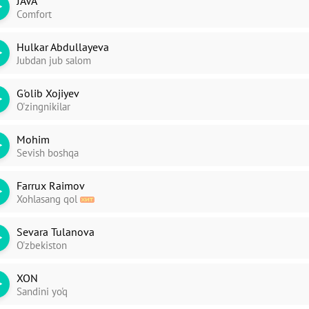
JAVA
Comfort
Hulkar Abdullayeva
Jubdan jub salom
ori
dim
G'olib Xojiyev
O'zingnikilar
Mohim
Sevish boshqa
Farrux Raimov
Xohlasang qol
Sevara Tulanova
O'zbekiston
XON
Sandini yo'q