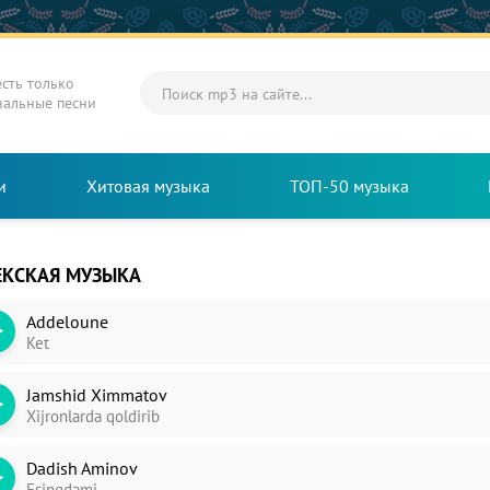
есть только
нальные песни
и
Хитовая музыка
ТОП-50 музыка
ЕКСКАЯ МУЗЫКА
Addeloune
Ket
Jamshid Ximmatov
Xijronlarda qoldirib
Dadish Aminov
Esingdami