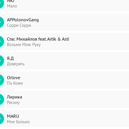
NЮ
Мало
APPolonovGang
Сорри Сорри
ori
dim
Стас Михайлов feat. Artik & Asti
Возьми Мою Руку
Я.Д
Доверять
Orlove
По Коже
Лирика
Рискну
MARU
Мне Больно