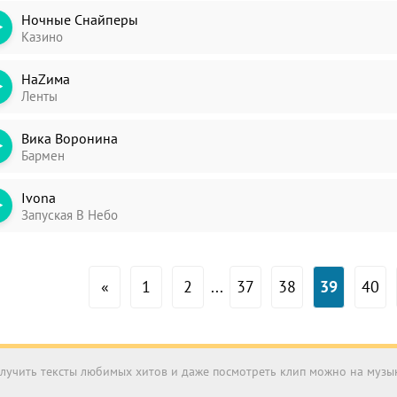
Ночные Снайперы
Казино
НаZима
Ленты
Вика Воронина
Бармен
Ivona
Запуская В Небо
«
1
2
...
37
38
39
40
получить тексты любимых хитов и даже посмотреть клип можно на муз