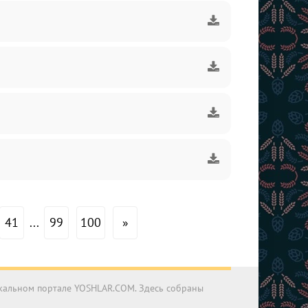
41
...
99
100
»
ыкальном портале YOSHLAR.COM. Здесь собраны