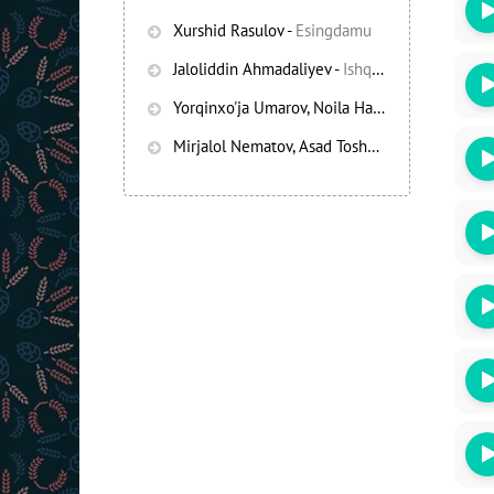
Xurshid Rasulov
-
Esingdamu
Jaloliddin Ahmadaliyev
-
Ishqning chayqov bozorida
Yorqinxo'ja Umarov, Noila Habibullayeva
-
Bez
Mirjalol Nematov, Asad Toshpo’latov
-
Oshiq e