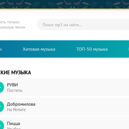
есть только
нальные песни
и
Хитовая музыка
ТОП-50 музыка
СКИЕ МУЗЫКА
РУВИ
Постель
Добромилова
На Репите
Пицца
Улыбка