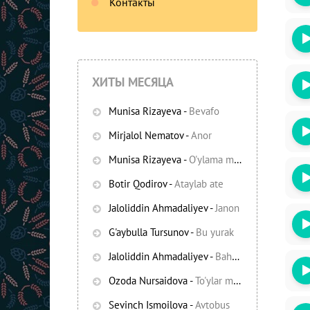
Контакты
ХИТЫ МЕСЯЦА
Munisa Rizayeva
-
Bevafo
Mirjalol Nematov
-
Anor
Munisa Rizayeva
-
O'ylama mani
-
Bezori
Botir Qodirov
-
Ataylab ate
Oshiq edim
Jaloliddin Ahmadaliyev
-
Janon
G'aybulla Tursunov
-
Bu yurak
Jaloliddin Ahmadaliyev
-
Bahor yomg'irlari
Ozoda Nursaidova
-
To'ylar muborak
Sevinch Ismoilova
-
Avtobus