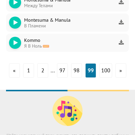
Между Телами
Mоntеsumа & Mаnulа
В Пламени
Kоmmо
Я В Ноль
«
1
2
...
97
98
99
100
»