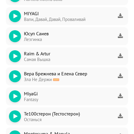
MIYAGI
Вали, Давай, Давай, Проваливай
Юсуп Саиев
Лезгинка
Raim & Artur
Самая Вышка
Вера Брежнева и Елена Север
Зла Не Держи
MiyaGi
Fantasy
Те100стерон (Тестостерон)
Останься
Montesuma & Manula