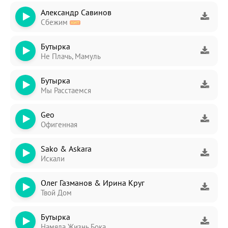
Александр Савинов
Сбежим
Бутырка
Не Плачь, Мамуль
Бутырка
Мы Расстаемся
Geo
Офигенная
Sаkо & Askаrа
Искали
Олег Газманов & Ирина Круг
Твой Дом
Бутырка
Намяла Жизнь Бока