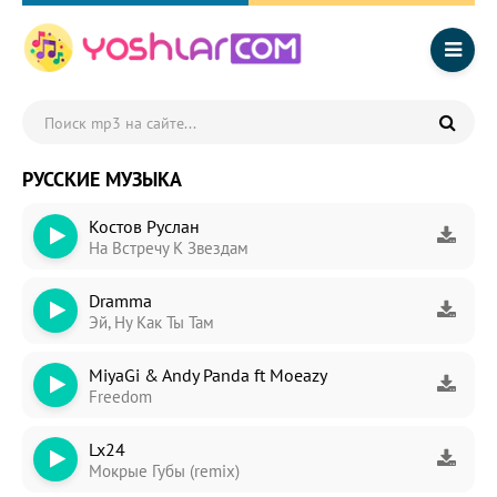
РУССКИЕ МУЗЫКА
Костов Руслан
На Встречу К Звездам
Drаmmа
Эй, Ну Как Ты Там
MiyaGi & Andy Panda ft Moeazy
Freedom
Lx24
Мокрые Губы (remix)