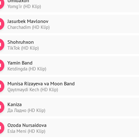
Umidaxon
Yomg'ir (HD Klip)
Jasurbek Mavlonov
Charchadim (HD Klip)
Shohruhxon
TikTok (HD Klip)
Yamin Band
Ketdingda (HD Klip)
Munisa Rizayeva va Moon Band
Qaytmaydi Kech (HD Klip)
Kaniza
Да Ладно (HD Klip)
Ozoda Nursaidova
Esla Meni (HD Klip)