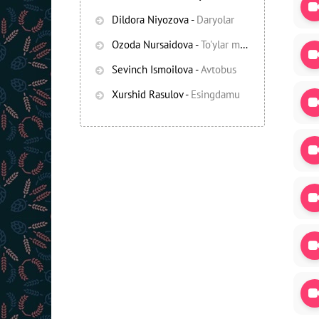
Dildora Niyozova
-
Daryolar
Ozoda Nursaidova
-
To'ylar muborak
Sevinch Ismoilova
-
Avtobus
Xurshid Rasulov
-
Esingdamu