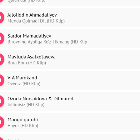
Jaloliddin Ahmadaliyev
Menda Qolmadi Dil (HD Klip)
Sardor Mamadaliyev
Birovning Ayoliga Ko’z Tikmang (HD Klip
Mavluda Asalxo'jayeva
Bora Bora (HD Klip)
VIA Marokand
Ovvora (HD Klip)
Ozoda Nursaidova & Dilmurod
Jollimisiz (HD Klip)
Mango guruhi
Hayot (HD Klip)