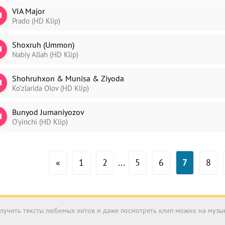
VIA Major
Prado (HD Klip)
Shoxruh (Ummon)
Nabiy Allah (HD Klip)
Shohruhxon & Munisa & Ziyoda
Ko’zlarida Olov (HD Klip)
Bunyod Jumaniyozov
O'yinchi (HD Klip)
«
1
2
...
5
6
7
8
получить тексты любимых хитов и даже посмотреть клип можно на муз