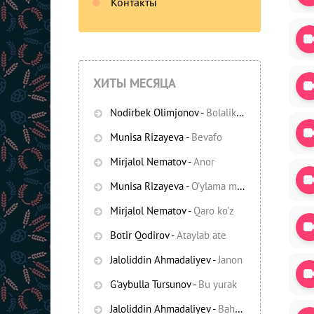
Контакты
ХИТЫ МЕСЯЦА
Nodirbek Olimjonov
-
Bolalikning ko'chalari
Munisa Rizayeva
-
Bevafo
Mirjalol Nematov
-
Anor
Munisa Rizayeva
-
O'ylama mani
Mirjalol Nematov
-
Qaro ko'z
Botir Qodirov
-
Ataylab ate
Jaloliddin Ahmadaliyev
-
Janon
G'aybulla Tursunov
-
Bu yurak
Jaloliddin Ahmadaliyev
-
Bahor yomg'irlari