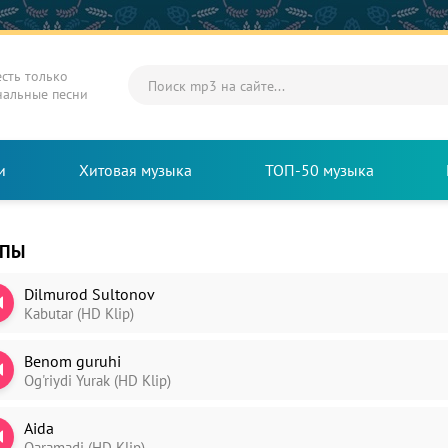
есть только
нальные песни
и
Хитовая музыка
ТОП-50 музыка
ИПЫ
Dilmurod Sultonov
Kabutar (HD Klip)
Benom guruhi
Og'riydi Yurak (HD Klip)
Aida
Qaramadi (HD Klip)