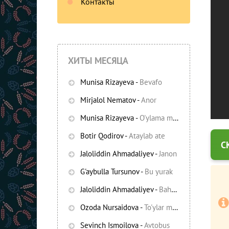
Контакты
ХИТЫ МЕСЯЦА
Munisa Rizayeva
-
Bevafo
Mirjalol Nematov
-
Anor
Munisa Rizayeva
-
O'ylama mani
-
Bezori
Botir Qodirov
-
Ataylab ate
С
Oshiq edim
Jaloliddin Ahmadaliyev
-
Janon
G'aybulla Tursunov
-
Bu yurak
Jaloliddin Ahmadaliyev
-
Bahor yomg'irlari
Ozoda Nursaidova
-
To'ylar muborak
Sevinch Ismoilova
-
Avtobus