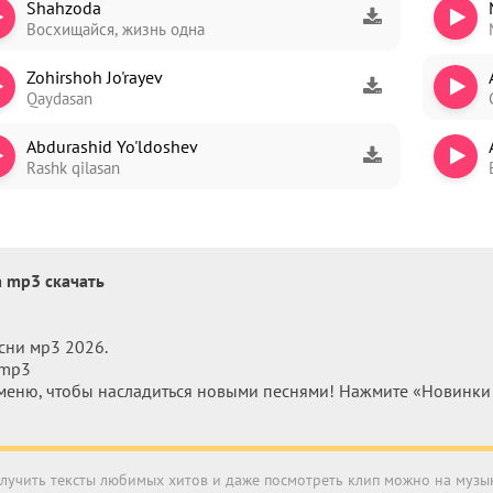
Shahzoda
Восхищайся, жизнь одна
Zohirshoh Jo'rayev
Qaydasan
Abdurashid Yo'ldoshev
Rashk qilasan
a mp3 скачать
сни мр3 2026.
 mp3
меню, чтобы насладиться новыми песнями! Нажмите «Новинки м
получить тексты любимых хитов и даже посмотреть клип можно на муз