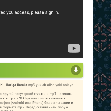
i - Boriga Baraka
mp3 yuklab olish yoki onlayn
ого другой популярной музыки и mp3-новинок.
мате mp3 320 kbps или слушать онлайн в
и в формате mp3. Перед скачиванием любую