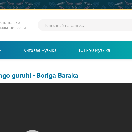
есть только
нальные песни
и
Хитовая музыка
ТОП-50 музыка
go guruhi - Boriga Baraka