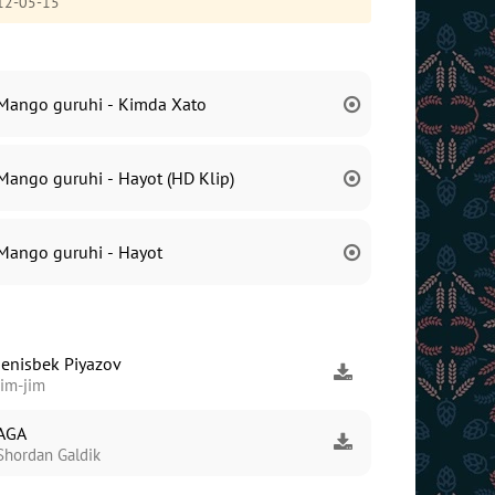
12-05-15
Mango guruhi - Kimda Xato
Mango guruhi - Hayot (HD Klip)
Mango guruhi - Hayot
Jenisbek Piyazov
Jim-jim
AGA
Shordan Galdik