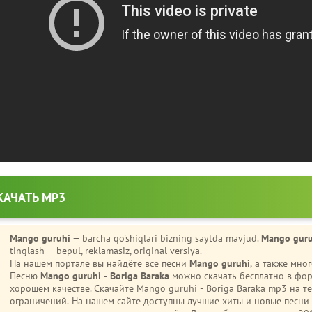
КАЧАТЬ MP3
Mango guruhi
— barcha qo'shiqlari bizning saytda mavjud.
Mango guruh
tinglash — bepul, reklamasiz, original versiya.
На нашем портале вы найдёте все песни
Mango guruhi
, а также мн
Песню
Mango guruhi - Boriga Baraka
можно скачать бесплатно в фор
хорошем качестве. Скачайте Mango guruhi - Boriga Baraka mp3 на телефон (Android или iPhone) без регистрации и
ограничений. На нашем сайте доступны лучшие хиты и новые песн