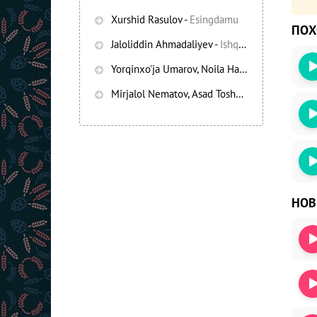
Xurshid Rasulov
-
Esingdamu
ПО
Jaloliddin Ahmadaliyev
-
Ishqning chayqov bozorida
Yorqinxo'ja Umarov, Noila Habibullayeva
-
Bez
Mirjalol Nematov, Asad Toshpo’latov
-
Oshiq e
НО