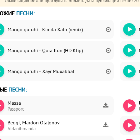
композицию можно прослушать онлайн. Дата публикации песни: 20
ХОЖИЕ
ПЕСНИ:
Mango guruhi - Kimda Xato (remix)
ori
dim
Mango guruhi - Qora Ilon (HD Klip)
Mango guruhi - Xayr Muxabbat
ВЫЕ
ПЕСНИ:
Massa
Passport
Beggi, Mardon Otajonov
Aldanibmanda