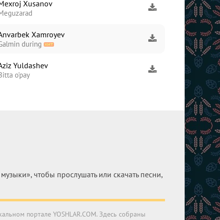
Mexroj Xusanov
Meguzarad
Anvarbek Xamroyev
Galmin during
Aziz Yuldashev
Bitta o'pay
узыки», чтобы прослушать или скачать песни,
ыкальном портале YOSHLAR.COM. Здесь собраны