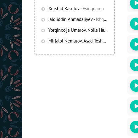
Xurshid Rasulov
-
Esingdamu
Jaloliddin Ahmadaliyev
-
Ishqning chayqov bozorida
Yorqinxo'ja Umarov, Noila Habibullayeva
-
Bez
Mirjalol Nematov, Asad Toshpo’latov
-
Oshiq e