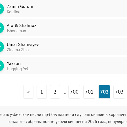
Zamin Guruhi
Kelding
Ato & Shahnoz
Ishonaman
Umar Shamsiyev
Zinama Zina
Yakzon
Haqqing Yo'q
«
1
2
...
700
701
702
703
ачать узбекские песни mp3 бесплатно и слушать онлайн в хорошем к
каталоге собраны новые узбекские песни 2026 года, популяр