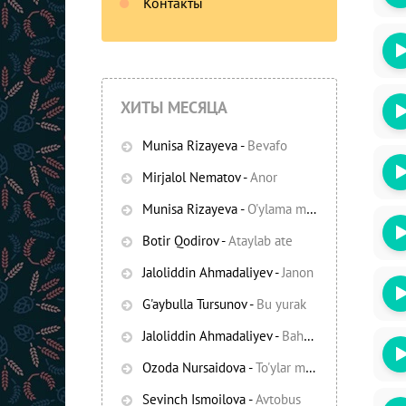
Контакты
ХИТЫ МЕСЯЦА
Munisa Rizayeva
-
Bevafo
Mirjalol Nematov
-
Anor
Munisa Rizayeva
-
O'ylama mani
-
Bezori
Botir Qodirov
-
Ataylab ate
Oshiq edim
Jaloliddin Ahmadaliyev
-
Janon
G'aybulla Tursunov
-
Bu yurak
Jaloliddin Ahmadaliyev
-
Bahor yomg'irlari
Ozoda Nursaidova
-
To'ylar muborak
Sevinch Ismoilova
-
Avtobus