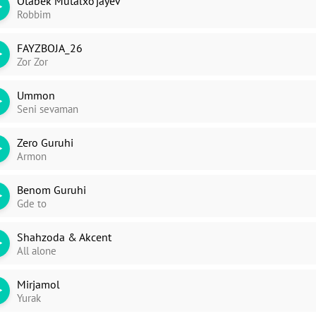
Otabek Mutalxo'jayev
Robbim
FAYZBOJA_26
Zor Zor
ori
dim
Ummon
Seni sevaman
Zero Guruhi
Armon
Benom Guruhi
Gde to
Shahzoda & Akcent
All alone
Mirjamol
Yurak