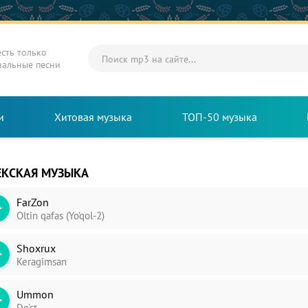
есть только
нальные песни
и
Хитовая музыка
ТОП-50 музыка
ЕКСКАЯ МУЗЫКА
FarZon
Oltin qafas (Yo'qol-2)
Shoxrux
Keragimsan
Ummon
Do'st