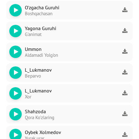
O'zgacha Guruhi
Boshqachasan
Yagona Guruhi
G'animat
Ummon
Aldamadi Yolg'on
L_Lukmanov
Beparvo
L_Lukmanov
Xor
Shahzoda
Qora Ko'zlaring
Oybek Xolmedov
Yurak urar