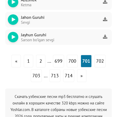
Ketma
Jahon Guruhi
Sevgi
Jayhun Guruhi
Sarson bo'lgan sevgi
«
1
2
...
699
700
701
702
703
...
713
714
»
Скачать узбекские песни mp3 бесплатно и слушать
онлайн в хорошем качестве 320 kbps можно на сайте
Yoshlar.com. В каталоге собраны новые узбекские песни
2026 года, популярные хиты и лучшие композиции