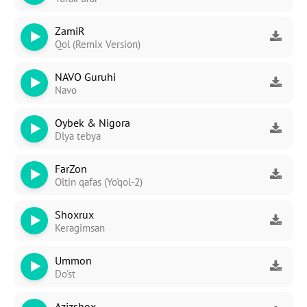
ZamiR
Qol (Remix Version)
NAVO Guruhi
Navo
Oybek & Nigora
Dlya tebya
FarZon
Oltin qafas (Yo'qol-2)
Shoxrux
Keragimsan
Ummon
Do'st
Azizshox