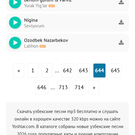
Yurak Yig'lar
Nigina
Seviyorum
Ozodbek Nazarbekov
Lalihon
«
1
2
...
642
643
644
645
646
...
713
714
»
Скачать узбекские песни mp3 бесплатно и слушать
онлайн в хорошем качестве 320 kbps можно на сайте
Yoshlar.com. В каталоге собраны новые узбекские песни
2026 года, популярные хиты и лучшие композиции