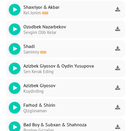
Shaxriyor & Akbar
Kel Jonim
Ozodbek Nazarbekov
Sevgim Olib Kelar
Shadi
Samimiy
Azizbek Giyosov & Oydin Yusupova
Sen Kerak Eding
-
Bezori
Azizbek Giyosov
Oshiq edim
Kuydirding
Farhod & Shirin
Qizg'onaman
Bad Boy & Subxan & Shahnoza
Proshay Go'zalim