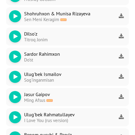
Shohruhxon & Munisa Rizayeva
Sen Meni Keragim
Dilso'z
Titroq Jonim
Sardor Rahimxon
Do'st
Ulug'bek Ismailov
Sog'inganmisan
Jasur Gaipov
Ming Afsus
Ulug'bek Rahmatullayev
I Love You (rus version)
Benom guruhi & Parviz